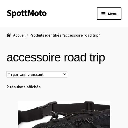
SpottMoto
Aller
Aller
Menu
à
au
la
contenu
Accueil
navigation
Accueil
Produits identifiés “accessoire road trip”
Boutique
accessoire road trip
Calendrier
Catégories
Trié
2 résultats affichés
Emplacements
par
prix
Mes réservations
croissant
Conditions générales de vente